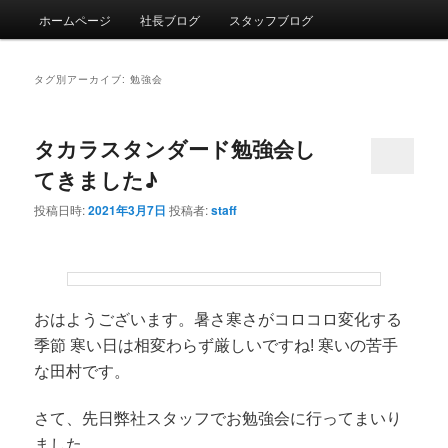
メインメニュー
ホームページ
社長ブログ
スタッフブログ
メインコンテンツへ移動
サブコンテンツへ移動
タグ別アーカイブ:
勉強会
タカラスタンダード勉強会し
てきました♪
投稿日時:
2021年3月7日
投稿者:
staff
おはようございます。暑さ寒さがコロコロ変化する
季節 寒い日は相変わらず厳しいですね! 寒いの苦手
な田村です。
さて、先日弊社スタッフでお勉強会に行ってまいり
ました。