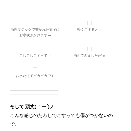
油性マジックで書かれた文字に
軽くこすると→
お水吹きかけます→
ごしごしこすって→
消えてきました(^^)v
お水だけでピカピカです
そして 頑丈( ｀ー´)ノ
こんな感じのたわしでこすっても傷がつかないの
で、