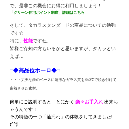
で、是非この機会にお得に利用しましょう！
「グリーン住宅ポイント制度」詳細はこちら
そして、タカラスタンダードの商品についての勉強
です☆
特に、
性能
ですね。
皆様ご存知の方もいるかと思いますが、タカラとい
えば…
□◆高品位ホーロ◆□
・・・丈夫な鉄のベースに清潔なガラス質を850℃で焼き付けて
密着させた素材。
簡単にご説明すると とにかく
楽々お手入れ
出来ち
ゃうんです！!
その特徴の一つ「油汚れ」の体験をしてきました!
(^^)!