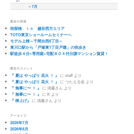
31
« 7月
最近の投稿
街探検 ｉｎ 越谷西方エリア
TOTO東京ショールームセミナーへ
モデル上棟～千間台西6丁目～
東川口駅から「戸塚東1丁目戸建」の街歩き
駅徒歩４分×専用庭×宅配ＢＯＸ付分譲マンション賃貸！
最近のコメント
『 夏は やっぱり 花火 ！ 』
に
staff
より
『 夏は やっぱり 花火 ！ 』
に
つたえる金
より
『 無事に〜 ！ 』
に
清藤さん
より
『 無事に〜 ！ 』
に
K
より
『 棟上げ』
に
清藤さん
より
アーカイブ
2026年7月
2026年6月