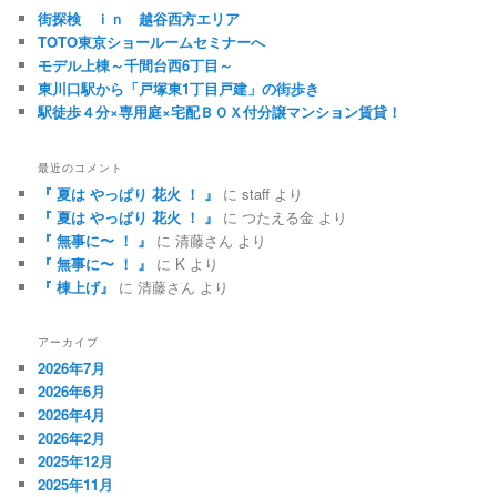
街探検 ｉｎ 越谷西方エリア
TOTO東京ショールームセミナーへ
モデル上棟～千間台西6丁目～
東川口駅から「戸塚東1丁目戸建」の街歩き
駅徒歩４分×専用庭×宅配ＢＯＸ付分譲マンション賃貸！
最近のコメント
『 夏は やっぱり 花火 ！ 』
に
staff
より
『 夏は やっぱり 花火 ！ 』
に
つたえる金
より
『 無事に〜 ！ 』
に
清藤さん
より
『 無事に〜 ！ 』
に
K
より
『 棟上げ』
に
清藤さん
より
アーカイブ
2026年7月
2026年6月
2026年4月
2026年2月
2025年12月
2025年11月