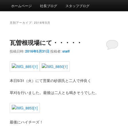
メインメニュー
ホームページ
社長ブログ
スタッフブログ
メインコンテンツへ移動
サブコンテンツへ移動
月別アーカイブ:
2016年5月
瓦曽根現場にて・・・・・
投稿日時:
2016年5月31日
投稿者:
staff
本日5/31（火）にて営業の砂原氏と二人で仲良く
草刈を行いました。最後は二人とも鳴きそうでした。
最後にハイチーズ！