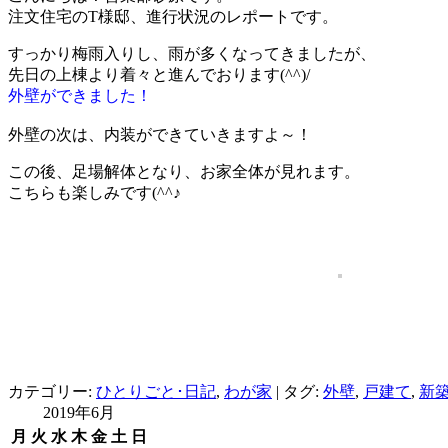
注文住宅のT様邸、進行状況のレポートです。
すっかり梅雨入りし、雨が多くなってきましたが、
先日の上棟より着々と進んでおります(^^)/
外壁ができました！
外壁の次は、内装ができていきますよ～！
この後、足場解体となり、お家全体が見れます。
こちらも楽しみです(^^♪
カテゴリー:
ひとりごと･日記
,
わが家
|
タグ:
外壁
,
戸建て
,
新
2019年6月
月
火
水
木
金
土
日