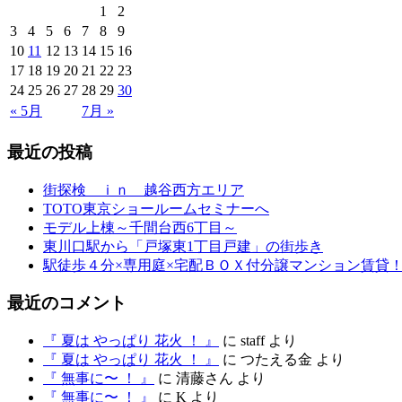
1
2
3
4
5
6
7
8
9
10
11
12
13
14
15
16
17
18
19
20
21
22
23
24
25
26
27
28
29
30
« 5月
7月 »
最近の投稿
街探検 ｉｎ 越谷西方エリア
TOTO東京ショールームセミナーへ
モデル上棟～千間台西6丁目～
東川口駅から「戸塚東1丁目戸建」の街歩き
駅徒歩４分×専用庭×宅配ＢＯＸ付分譲マンション賃貸
最近のコメント
『 夏は やっぱり 花火 ！ 』
に
staff
より
『 夏は やっぱり 花火 ！ 』
に
つたえる金
より
『 無事に〜 ！ 』
に
清藤さん
より
『 無事に〜 ！ 』
に
K
より