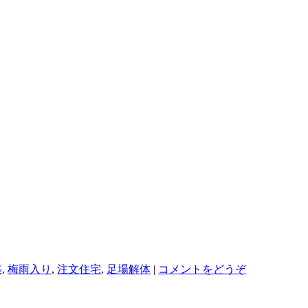
築
,
梅雨入り
,
注文住宅
,
足場解体
|
コメントをどうぞ