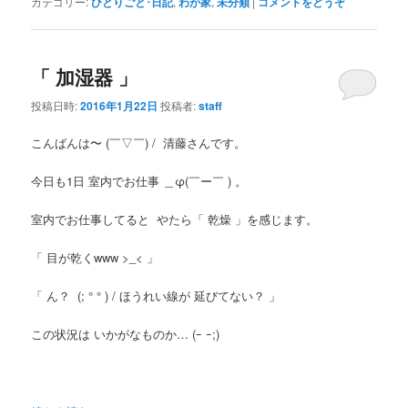
カテゴリー:
ひとりごと･日記
,
わが家
,
未分類
|
コメントをどうぞ
「 加湿器 」
投稿日時:
2016年1月22日
投稿者:
staff
こんばんは〜 (￣▽￣) / 清藤さんです。
今日も1日 室内でお仕事 ＿φ(￣ー￣ ) 。
室内でお仕事してると やたら「 乾燥 」を感じます。
「 目が乾くwww >_< 」
「 ん？ (; ° ° ) / ほうれい線が 延びてない？ 」
この状況は いかがなものか… (ｰ ｰ;)