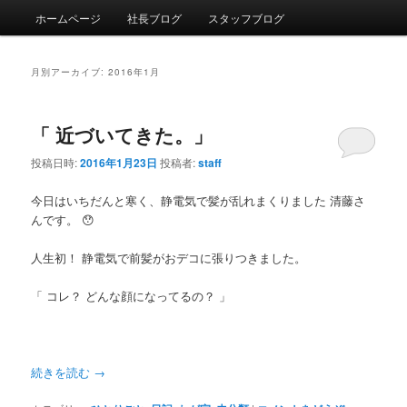
メインメニュー
ホームページ
社長ブログ
スタッフブログ
メインコンテンツへ移動
サブコンテンツへ移動
月別アーカイブ:
2016年1月
「 近づいてきた。」
投稿日時:
2016年1月23日
投稿者:
staff
今日はいちだんと寒く、静電気で髪が乱れまくりました 清藤さ
んです。 😯
人生初！ 静電気で前髪がおデコに張りつきました。
「 コレ？ どんな顔になってるの？ 」
続きを読む
→