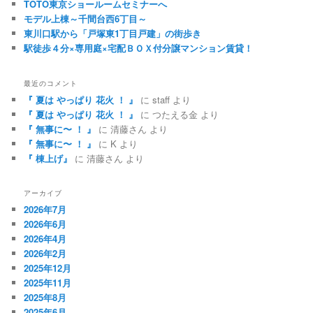
TOTO東京ショールームセミナーへ
モデル上棟～千間台西6丁目～
東川口駅から「戸塚東1丁目戸建」の街歩き
駅徒歩４分×専用庭×宅配ＢＯＸ付分譲マンション賃貸！
最近のコメント
『 夏は やっぱり 花火 ！ 』
に
staff
より
『 夏は やっぱり 花火 ！ 』
に
つたえる金
より
『 無事に〜 ！ 』
に
清藤さん
より
『 無事に〜 ！ 』
に
K
より
『 棟上げ』
に
清藤さん
より
アーカイブ
2026年7月
2026年6月
2026年4月
2026年2月
2025年12月
2025年11月
2025年8月
2025年6月