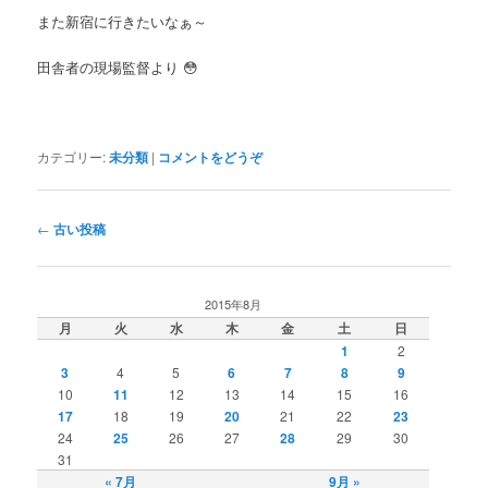
また新宿に行きたいなぁ～
田舎者の現場監督より 😳
カテゴリー:
未分類
|
コメントをどうぞ
投稿ナビゲーション
←
古い投稿
2015年8月
月
火
水
木
金
土
日
1
2
3
4
5
6
7
8
9
10
11
12
13
14
15
16
17
18
19
20
21
22
23
24
25
26
27
28
29
30
31
« 7月
9月 »