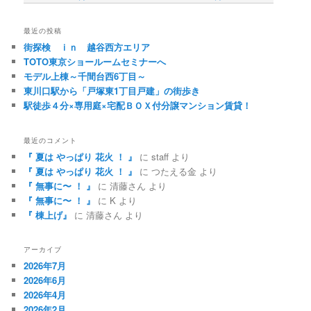
最近の投稿
街探検 ｉｎ 越谷西方エリア
TOTO東京ショールームセミナーへ
モデル上棟～千間台西6丁目～
東川口駅から「戸塚東1丁目戸建」の街歩き
駅徒歩４分×専用庭×宅配ＢＯＸ付分譲マンション賃貸！
最近のコメント
『 夏は やっぱり 花火 ！ 』
に
staff
より
『 夏は やっぱり 花火 ！ 』
に
つたえる金
より
『 無事に〜 ！ 』
に
清藤さん
より
『 無事に〜 ！ 』
に
K
より
『 棟上げ』
に
清藤さん
より
アーカイブ
2026年7月
2026年6月
2026年4月
2026年2月