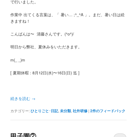
で行いました。
作業中 出てくる言葉は、「 暑い… ;^_^A 」。まだ、暑い日は続
きますね！
こんばんは〜 清藤さんです。(^o^)/
明日から弊社、夏休みをいただきます。
m(_ _)m
[ 夏期休暇 : 8月12日(水)〜16日(日) 迄 ]
続きを読む
→
カテゴリー:
ひとりごと･日記
,
未分類
,
社外研修
|
2
件のフィードバック
甲子園②