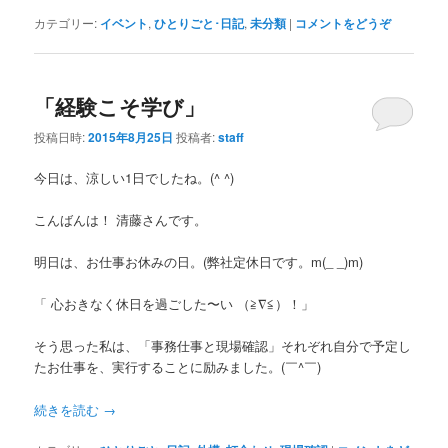
カテゴリー:
イベント
,
ひとりごと･日記
,
未分類
|
コメントをどうぞ
「経験こそ学び」
投稿日時:
2015年8月25日
投稿者:
staff
今日は、涼しい1日でしたね。(^ ^)
こんばんは！ 清藤さんです。
明日は、お仕事お休みの日。(弊社定休日です。m(_ _)m)
「 心おきなく休日を過ごした〜い （≧∇≦）！」
そう思った私は、「事務仕事と現場確認」それぞれ自分で予定し
たお仕事を、実行することに励みました。(￣^￣)ゞ
続きを読む
→