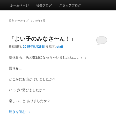
メインメニュー
ホームページ
社長ブログ
スタッフブログ
メインコンテンツへ移動
サブコンテンツへ移動
月別アーカイブ:
2015年8月
「よい子のみなさ〜ん！」
投稿日時:
2015年8月28日
投稿者:
staff
夏休みも、あと数日になっちゃいましたね… 。>_<
夏休み…
どこかにお出かけしましたか？
いっぱい遊びましたか？
楽しいこと ありましたか？
続きを読む
→