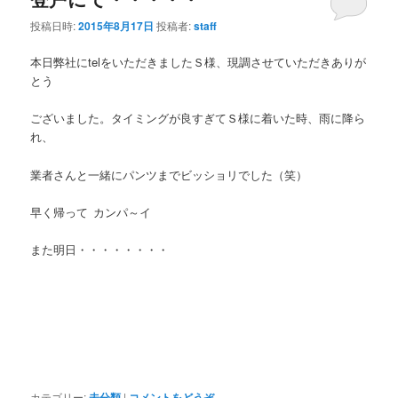
投稿日時:
2015年8月17日
投稿者:
staff
本日弊社にtelをいただきましたＳ様、現調させていただきありが
とう
ございました。タイミングが良すぎてＳ様に着いた時、雨に降ら
れ、
業者さんと一緒にパンツまでビッショリでした（笑）
早く帰って
カンパ～イ
また明日・・・・・・・・
カテゴリー:
未分類
|
コメントをどうぞ