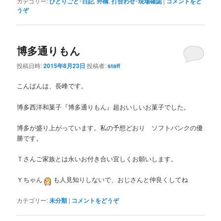
カテゴリー:
ひとりごと･日記
,
外構
,
打合わせ･現場確認
|
コメントをど
うぞ
博多通りもん
投稿日時:
2015年8月23日
投稿者:
staff
こんばんは、長峰です。
博多西洋和菓子『博多通りもん』超おいしいお菓子でした。
博多が盛り上がっています。私の予想どおり ソフトバンクの優
勝です。
Ｔさんご家族とは永いお付き合い宜しくお願いします。
Ｙちゃん
も人見知りしないで、おじさんと仲良くしてね
カテゴリー:
未分類
|
コメントをどうぞ