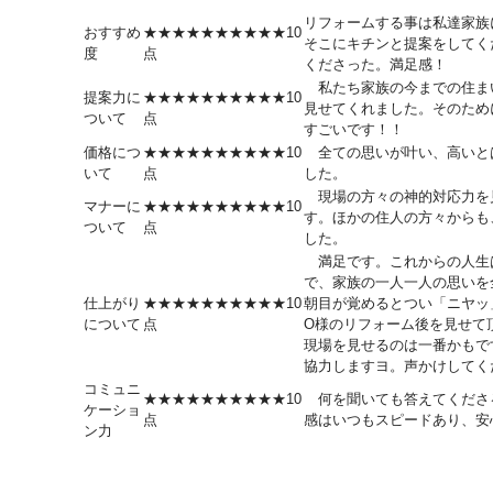
リフォームする事は私達家族
おすすめ
★★★★★★★★★★10
そこにキチンと提案をしてく
度
点
くださった。満足感！
私たち家族の今までの住ま
提案力に
★★★★★★★★★★10
見せてくれました。そのため
ついて
点
すごいです！！
価格につ
★★★★★★★★★★10
全ての思いが叶い、高いと
いて
点
した。
現場の方々の神的対応力を
マナーに
★★★★★★★★★★10
す。ほかの住人の方々からも
ついて
点
した。
満足です。これからの人生
で、家族の一人一人の思いを
仕上がり
★★★★★★★★★★10
朝目が覚めるとつい「ニヤッ
について
点
O様のリフォーム後を見せて
現場を見せるのは一番かもで
協力しますヨ。声かけしてく
コミュニ
★★★★★★★★★★10
何を聞いても答えてくださ
ケーショ
点
感はいつもスピードあり、安
ン力