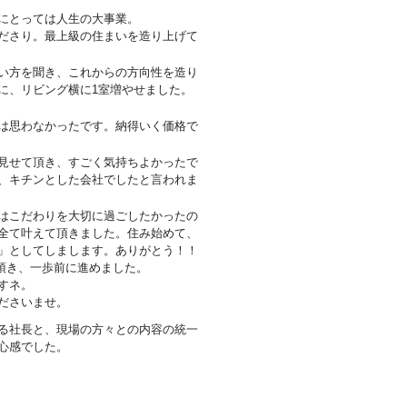
にとっては人生の大事業。
ださり。最上級の住まいを造り上げて
い方を聞き、これからの方向性を造り
に、リビング横に1室増やせました。
は思わなかったです。納得いく価格で
見せて頂き、すごく気持ちよかったで
、キチンとした会社でしたと言われま
はこだわりを大切に過ごしたかったの
全て叶えて頂きました。住み始めて、
」としてしまします。ありがとう！！
頂き、一歩前に進めました。
すネ。
ださいませ。
る社長と、現場の方々との内容の統一
心感でした。